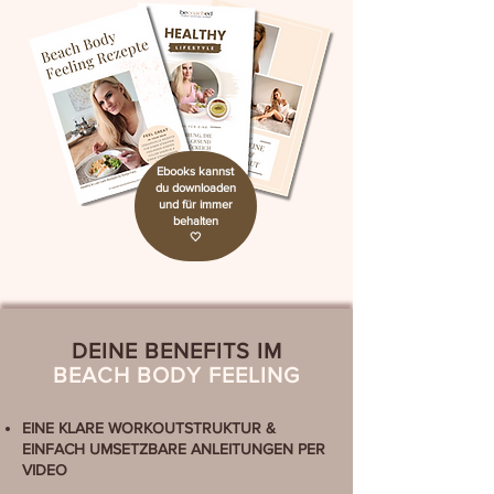
Ebooks kannst
du downloaden
und für immer
behalten
​🤍
DEINE BENEFITS IM
BEACH BODY FEELING
EINE KLARE WORKOUTSTRUKTUR &
EINFACH UMSETZBARE ANLEITUNGEN PER
VIDEO