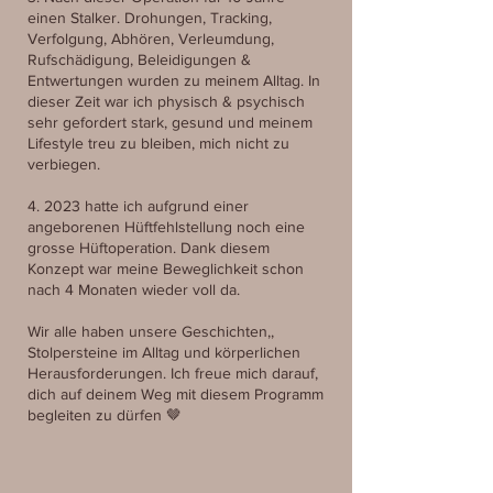
einen Stalker. Drohungen, Tracking,
Verfolgung, Abhören, Verleumdung,
Rufschädigung, Beleidigungen &
Entwertungen wurden zu meinem Alltag. In
dieser Zeit war ich physisch & psychisch
sehr gefordert stark, gesund und meinem
Lifestyle treu zu bleiben, mich nicht zu
verbiegen.
4. 2023 hatte ich aufgrund einer
angeborenen Hüftfehlstellung noch eine
grosse Hüftoperation. Dank diesem
Konzept war meine Beweglichkeit schon
nach 4 Monaten wieder voll da.
Wir alle haben unsere Geschichten,,
Stolpersteine im Alltag und körperlichen
Herausforderungen. Ich freue mich darauf,
dich auf deinem Weg mit diesem Programm
begleiten zu dürfen 🤎