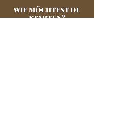
WIE MÖCHTEST DU
STARTEN?
WÄHLEN UND LOSLEGEN!
Einmalkauf
CHECKOUT EINMALKAUF
249 € einmalige Zahlung
Der Einmalkauf passt zu dir, wenn du nur dieses
Programm kaufen willst und kein Abo für die
Plattform mit allen anderen Programm lösen
möchtest.
Premium Abo