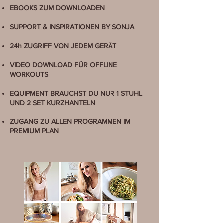
EBOOKS ZUM DOWNLOADEN
SUPPORT & INSPIRATIONEN
BY SONJA
24h ZUGRIFF VON JEDEM GERÄT
VIDEO DOWNLOAD FÜR OFFLINE
WORKOUTS
EQUIPMENT BRAUCHST DU NUR 1 STUHL
UND 2 SET KURZHANTELN
ZUGANG ZU ALLEN PROGRAMMEN IM
PREMIUM PLAN