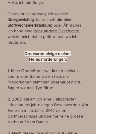
Hello, ich bin Sonja...
Ganz ehrlich vorweg, ich war
nie
übergewichtig
, hatte auch
nie eine
Stoffwechselerkrankung
oder Ähnliches.
Ich habe eine
ganz andere Geschichte
,
welche mich dahin geführt hat, wo ich
heute bin.
Das waren einige meiner
Herausforderungen:
1. Mein Oberkörper war immer schlank,
aber meine Beine waren fest, die
Proportionen stimmten überhaupt nicht.
Sagen wir mal: Typ Birne.
2. 2005 bekam ich eine Helicobacter
Infektion mit jahrelangen Beschwerden. Am
Ende dann im Jahre 2012 einen
Darmverschluss und seither eine grosse
Narbe auf dem Bauch.
3. Nach dieser Operation für 10 Jahre