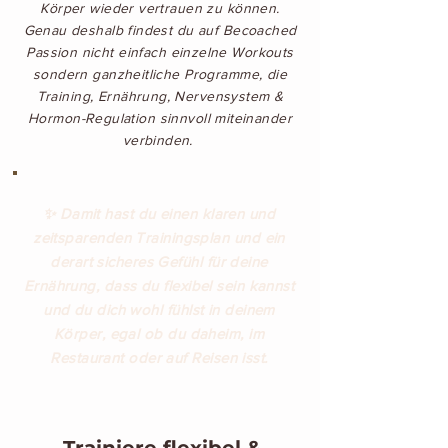
Körper wieder vertrauen zu können.
Genau deshalb findest du auf Becoached
Passion nicht einfach einzelne Workouts
sondern ganzheitliche Programme, die
Training, Ernährung, Nervensystem &
Hormon-Regulation sinnvoll miteinander
verbinden.
✨ Damit hast du einen klaren und
zeitsparenden Trainingsplan und ein
derart sicheres Gefühl für deine
Ernährung, dass du flexibel sein kannst
und du dich wohl fühlst in deinem
Körper, egal ob du daheim, im
Restaurant oder auf Reisen isst.