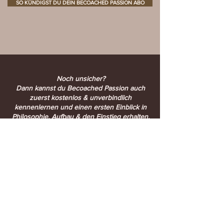
SO KÜNDIGST DU DEIN BECOACHED PASSION ABO
Noch unsicher?
Dann kannst du Becoached Passion auch
zuerst kostenlos & unverbindlich
kennenlernen und einen ersten Einblick in
Philosophie, Aufbau & den Einstieg erhalten.
✨ REGISTRIERE DICH KOSTENLOS & STARTE MIT DEM INTRO
About Me & Becoached