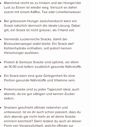
Manchmal reicht es zu tri
nken und der Hunger/die
L
ust zu Essen ist wieder weg. Versuch es daher
zuerst mit einem Kaffee, Tee oder Limettenwasser.
Bei grösserem Hunger zwischendurch kann ein
Snack natürlich dennoch die ideale Lösung. Dabei
gilt, ein Snack ist nicht grösser, als 1 Hand voll.
Vermeide zuckerreiche Snacks, damit der
Blutzuckerspiegel stabil bleibt. Ein Snack darf
Kohlenhydrate enthalten, soll jedoch keinen
Heisshunger auslösen.
Protein & Gemüse Snacks sind optimal, vor allem
ab
14.00 und liefern zusätzlich gesunde Nährstoffe.
Ein Snack kann eine gute Gelegenheit für eine
Portion gesunde Nährstoffe
und Vitamine sein.
Proteinsnacks sind zu jeder Tageszeit ideal, auch
abends, da sie gut sättigen und keinen Zucker
liefern.
Snacken geschieht oftmals nebenher und
unbewusst. Ist es dir auch schon passiert, dass du
dich abends gar nicht mehr an all deine Snacks
erinnern konntest? Dann leidest du auch an dieser
Form von Vergesslichkeit, welche oftmals zur