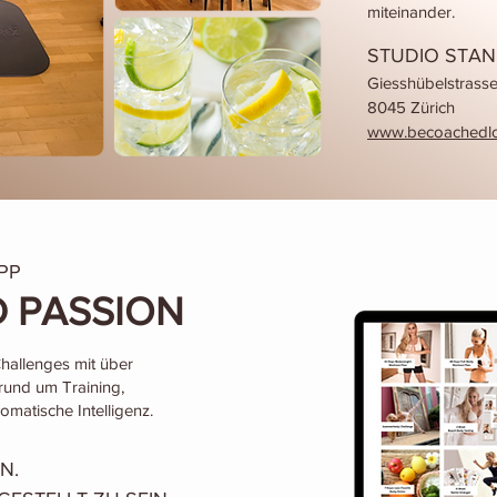
miteinander.
STUDIO STA
Giesshübelstrass
8045 Zürich
www.becoachedlo
PP
 PASSION
hallenges mit über
und um Training,
matische Intelligenz.
N.