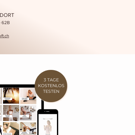
NDORT
e 62B
ft.ch
3 TAGE
KOSTENLOS
TESTEN